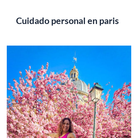
Cuidado personal en paris
Toma
el
control
de
tu
cuerpo
y
figura