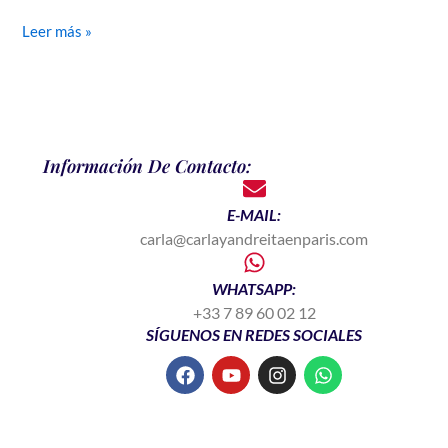
Leer más »
Información De Contacto:
E-MAIL:
carla@carlayandreitaenparis.com
WHATSAPP:
+33 7 89 60 02 12
SÍGUENOS EN REDES SOCIALES
F
Y
I
W
a
o
n
h
c
u
s
a
e
t
t
t
b
u
a
s