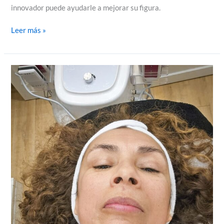
innovador puede ayudarle a mejorar su figura.
Leer más »
Mi
Experiencia
con
la
Radiofrecuencia
Facial
en
París