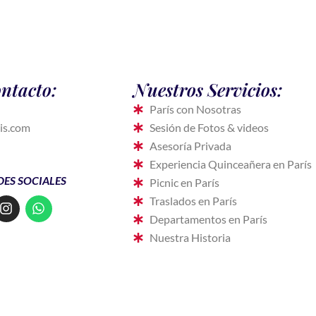
ntacto:
Nuestros Servicios:
París con Nosotras
is.com
Sesión de Fotos & videos
Asesoría Privada
Experiencia Quinceañera en París
DES SOCIALES
Picnic en París
I
W
Traslados en París
n
h
Departamentos en París
s
a
Nuestra Historia
t
t
a
s
g
a
r
p
a
p
m