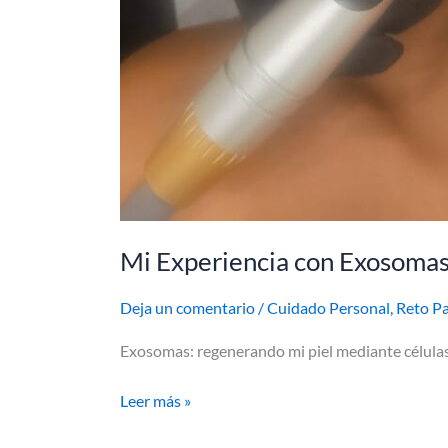
Mi Experiencia con Exosomas
Deja un comentario
/
Cuidado Personal
,
Reto Pa
Exosomas: regenerando mi piel mediante células
Leer más »