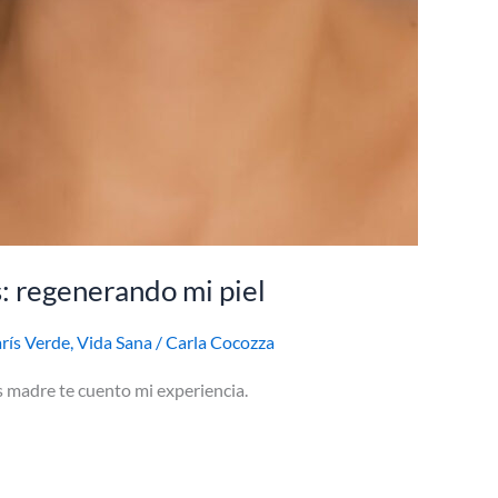
: regenerando mi piel
rís Verde
,
Vida Sana
/
Carla Cocozza
 madre te cuento mi experiencia.