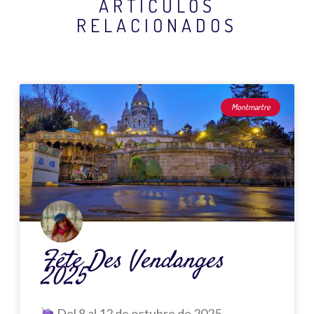
ARTÍCULOS
RELACIONADOS
Página
Página
Página
Página
Página
Montmartre
Fête Des Vendanges
2025
Del 8 al 12 de octubre de 2025,