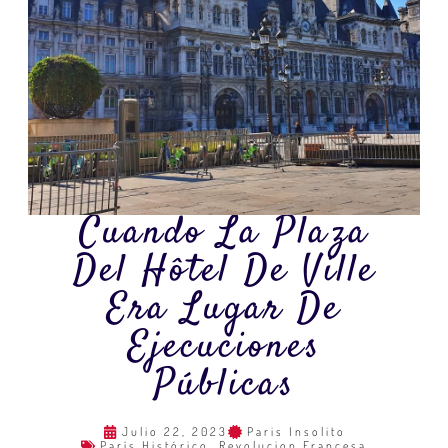
Cuando La Plaza
Del Hôtel De Ville
Era Lugar De
Ejecuciones
Públicas
Julio 22, 2023
Paris Insolito
París Histórico
,
Revolucion Francesa