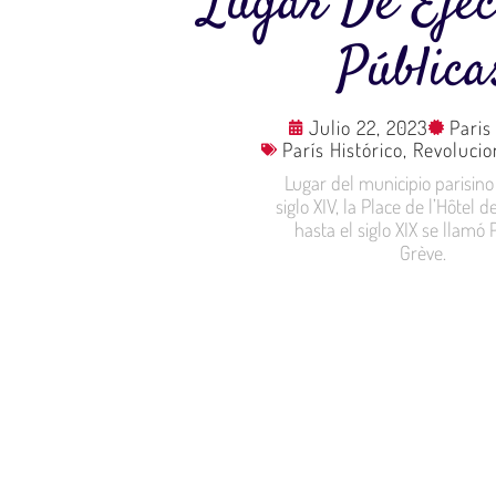
Lugar De Ejec
Pública
Julio 22, 2023
Paris 
París Histórico
,
Revolucio
Lugar del municipio parisino
siglo XIV, la Place de l’Hôtel d
hasta el siglo XIX se llamó 
Grève.