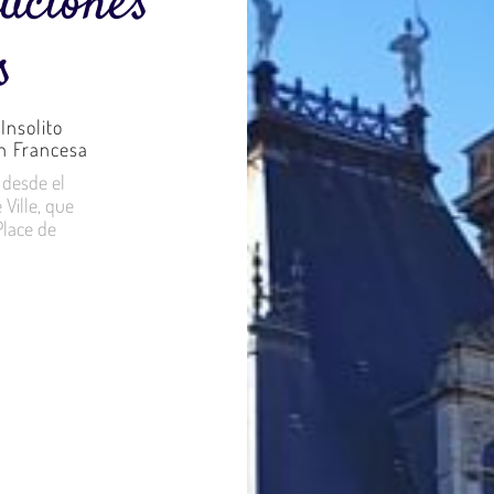
uciones
s
Insolito
n Francesa
 desde el
e Ville, que
Place de