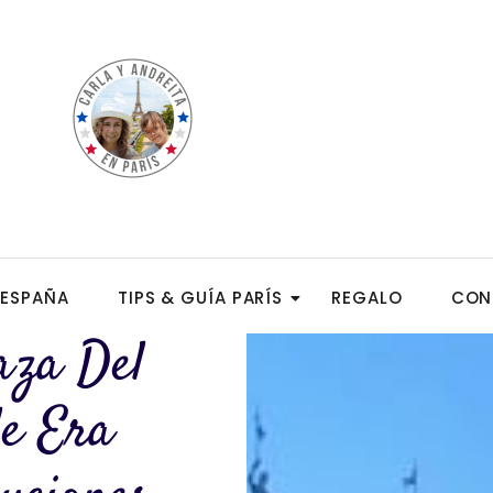
ESPAÑA
TIPS & GUÍA PARÍS
REGALO
CON
aza Del
le Era