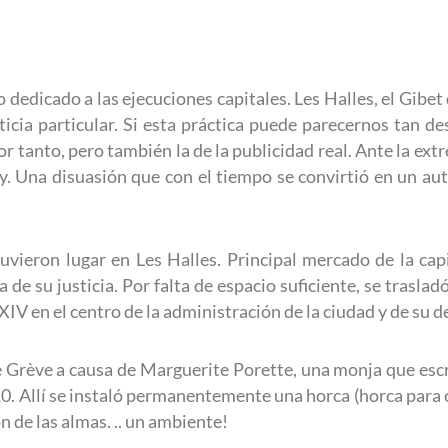
o dedicado a las ejecuciones capitales. Les Halles, el Gibe
icia particular. Si esta práctica puede parecernos tan 
or tanto, pero también la de la publicidad real. Ante la extr
 ley. Una disuasión que con el tiempo se convirtió en un a
uvieron lugar en Les Halles. Principal mercado de la capi
 de su justicia. Por falta de espacio suficiente, se trasla
 XIV en el centro de la administración de la ciudad y de su d
de Grève a causa de Marguerite Porette, una monja que esc
10. Allí se instaló permanentemente una horca (horca para 
n de las almas. .. un ambiente!