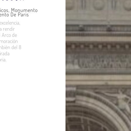
icos
,
Monumento
nto De Paris
xcelencia,
a rendir
l Arco de
emoración
ambién del 8
irada
ria.