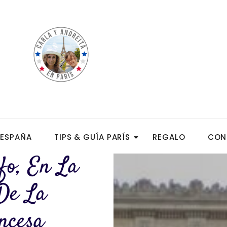
ESPAÑA
TIPS & GUÍA PARÍS
REGALO
CON
fo, En La
De La
ncesa