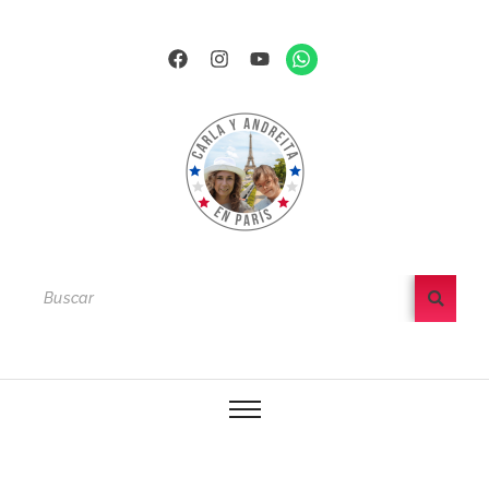
Ir
al
Facebook
Instagram
Youtube
Whatsapp
contenido