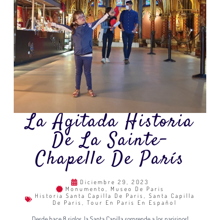
La Agitada Historia
De La Sainte-
Chapelle De París
Diciembre 29, 2023
Monumento
,
Museo De Paris
Historia Santa Capilla De Paris
,
Santa Capilla
De Paris
,
Tour En Paris En Español
Desde hace 8 siglos, la Santa Capilla sorprende a los parisinos!