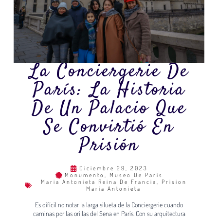
La Conciergerie De
París: La Historia
De Un Palacio Que
Se Convirtió En
Prisión
Diciembre 29, 2023
Monumento
,
Museo De Paris
Maria Antonieta Reina De Francia
,
Prision
Maria Antonieta
Es difícil no notar la larga silueta de la Conciergerie cuando
caminas por las orillas del Sena en París. Con su arquitectura