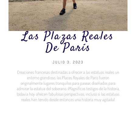
Las Plazas Reales
De París
JULIO 3, 2023
Creaciones francesas destinadas a ofrecer a las estatuas reales un
entorno grandioso, las Places Royales de París fueron
originalmente lugares tranquilos para pasear, diseñados para
admirar la estatua del soberano. ¡Magníficos testigos de la historia,
todavía hoy ofrecen fabulosas perspectivas, incluso si las estatuas
reales han tenido desde entonces una historia muy agitada!