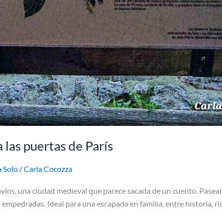
 las puertas de París
a Solo
/
Carla Cocozza
vins, una ciudad medieval que parece sacada de un cuento. Paseamo
 empedradas. Ideal para una escapada en familia, entre historia, r