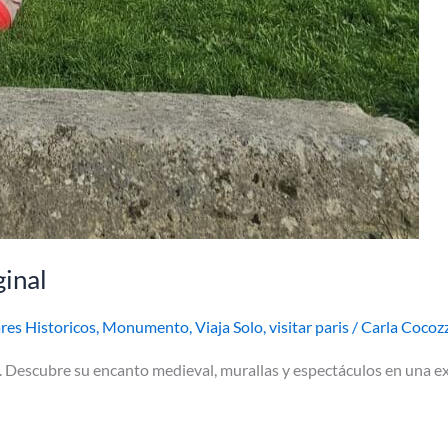
ginal
res Historicos
,
Monumento
,
Viaja Solo
,
visitar paris
/
Carla Cocoz
ís. Descubre su encanto medieval, murallas y espectáculos en una e