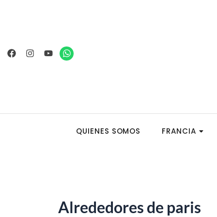
Ir
al
contenido
Facebook
Instagram
Youtube
Whatsapp
QUIENES SOMOS
FRANCIA
Alrededores de paris