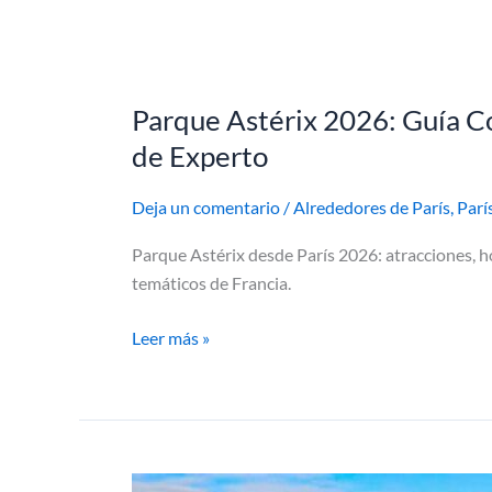
Parque Astérix 2026: Guía Co
Parque
Astérix
de Experto
2026:
Guía
Deja un comentario
/
Alrededores de París
,
Parí
Completa
Parque Astérix desde París 2026: atracciones, h
para
temáticos de Francia.
Planificar
tu
Leer más »
Visita,
Atracciones,
Entradas
&
Consejos
de
Provins,