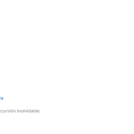
za
xcursión inolvidable.