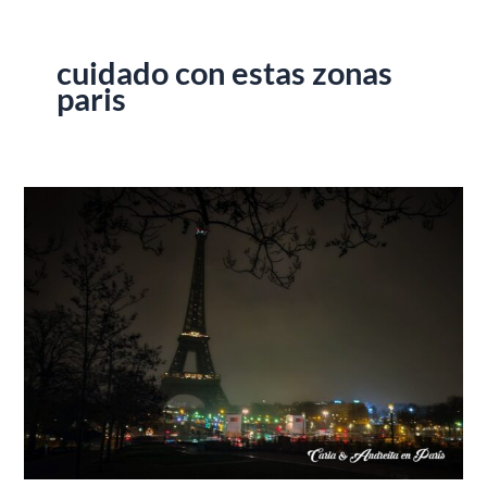
cuidado con estas zonas
paris
Las
6
zonas
más
peligrosas
de
París
que
debes
evitar