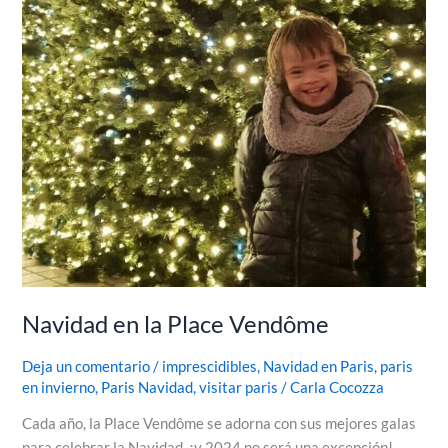
Navidad en la Place Vendôme
Deja un comentario
/
imprescidibles
,
Navidad en Paris
,
paris
en invierno
,
Paris Navidad
,
visitar paris
/
Carla Cocozza
Cada año, la Place Vendôme se adorna con sus mejores galas
para celebrar la Navidad, ¡y 2024 no será una excepción!