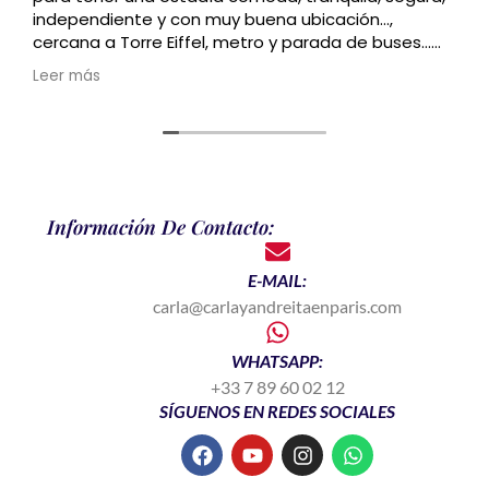
independiente y con muy buena ubicación…,
cercana a Torre Eiffel, metro y parada de buses…
Recomendado
Leer más
Información De Contacto:
E-MAIL:
carla@carlayandreitaenparis.com
WHATSAPP:
+33 7 89 60 02 12
SÍGUENOS EN REDES SOCIALES
F
Y
I
W
a
o
n
h
c
u
s
a