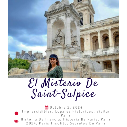
El Misterio De
Saint-Sulpice
Octubre 2, 2024
Imprescidibles
,
Lugares Historicos
,
Visitar
Paris
Historia De Francia
,
Historia De Paris
,
Paris
2024
,
Paris Insolito
,
Secretos De Paris