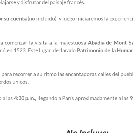
ajarse y disfrutar del paisaje francés.
r su cuenta
(no incluido), y luego iniciaremos la experienc
a comenzar la visita a la majestuosa
Abadía de Mont-Sa
minó en 1523. Este lugar, declarado
Patrimonio de la Huma
e
para recorrer a su ritmo las encantadoras calles del puebl
erdos únicos.
o a las
4:30 p.m.
, llegando a París aproximadamente a las
9
No Incluye: