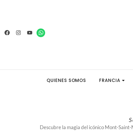
Ir
al
contenido
Facebook
Instagram
Youtube
Whatsapp
QUIENES SOMOS
FRANCIA
S
Descubre la magia del icónico
Mont-Saint-