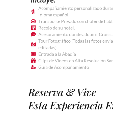
Acompañamiento personalizado durant
Idioma español.
Transporte Privado con chofer de habl
Recojo de su hotel.
Asesoramiento donde adquirir Croiss
Tour Fotográfico (Todas las fotos envia
editadas)
Entrada a la Abadía
Clips de Videos en Alta Resolución S
Guía de Acompañamiento
Reserva & Vive
Esta Experiencia E