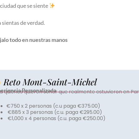
 ciudad que se siente
 sientas de verdad.
jalo todo en nuestras manos
Reto Mont-Saint-Michel
eriencia Personalizada
a quienes quieren sentir que realmente estuvieron en Parí
€750 x 2 personas (c.u paga €375.00)
€885 x 3 personas (c.u. paga €295.00)
€1,000 x 4 personas (c.u. paga €250.00)