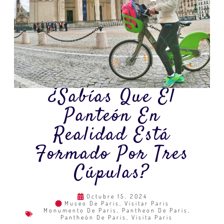
¿Sabías Que El
Panteón En
Realidad Está
Formado Por Tres
Cúpulas?
Octubre 15, 2024
Museo De Paris
,
Visitar Paris
Monumento De Paris
,
Pantheon De Paris
,
Pantheón De Paris
,
Visita Paris