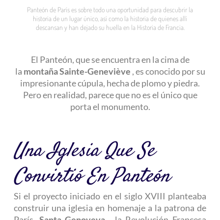
Panteón de París es sobre todo una oportunidad para descubrir la
historia de un lugar único, así como la historia de quienes allí
descansan y han dejado su huella en la Historia de Francia.
El Panteón, que se encuentra en la cima de
la
montaña Sainte-Geneviève
, es conocido por su
impresionante cúpula, hecha de plomo y piedra.
Pero en realidad, parece que no es el único que
porta el monumento.
Una Iglesia Que Se
Convirtió En Panteón
Si el proyecto iniciado en el siglo XVIII planteaba
construir una iglesia en homenaje a la patrona de
París,
Santa Genoveva
, la Revolución Francesa