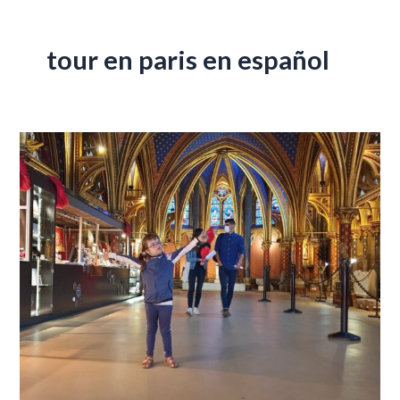
tour en paris en español
La
agitada
historia
de
la
Sainte-
Chapelle
de
París