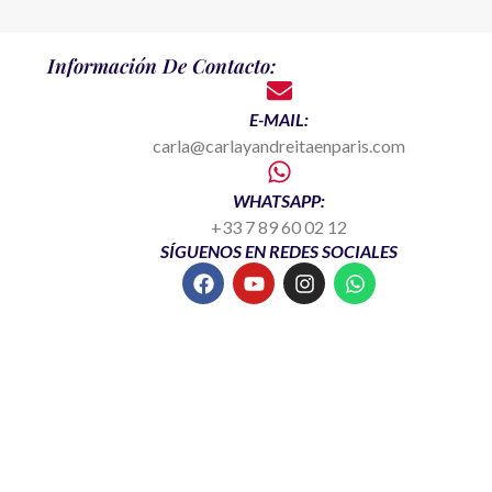
Información De Contacto:
E-MAIL:
carla@carlayandreitaenparis.com
WHATSAPP:
+33 7 89 60 02 12
SÍGUENOS EN REDES SOCIALES
F
Y
I
W
a
o
n
h
c
u
s
a
e
t
t
t
b
u
a
s
o
b
g
a
o
e
r
p
k
a
p
m