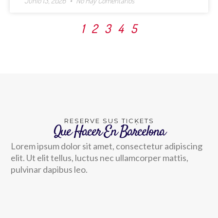
Junio 13, 2026
No Hay Comentarios
1
2
3
4
5
RESERVE SUS TICĶETS
Que Hacer En Barcelona
Lorem ipsum dolor sit amet, consectetur adipiscing
elit. Ut elit tellus, luctus nec ullamcorper mattis,
pulvinar dapibus leo.