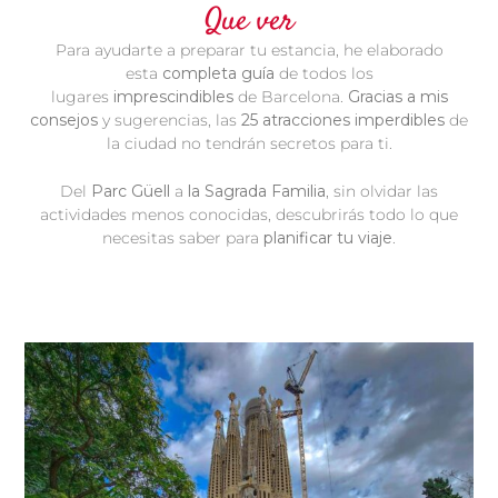
Que ver
Para ayudarte a preparar tu estancia, he elaborado
esta
completa
guía
de todos los
lugares
imprescindibles
de Barcelona.
Gracias a
mis
consejos
y sugerencias, las
25 atracciones imperdibles
de
la ciudad no tendrán secretos para ti.
Del
Parc Güell
a
la Sagrada Familia
, sin olvidar las
actividades menos conocidas, descubrirás todo lo que
necesitas saber para
planificar tu viaje
.