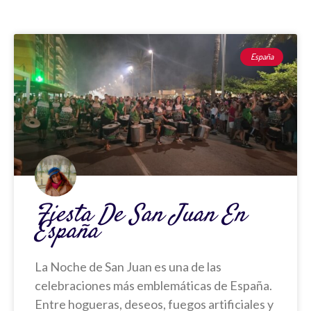
P
P
P
P
P
Á
Á
Á
Á
Á
España
G
G
G
G
G
I
I
I
I
I
N
N
N
N
N
A
A
A
A
A
Fiesta De San Juan En
España
La Noche de San Juan es una de las
celebraciones más emblemáticas de España.
Entre hogueras, deseos, fuegos artificiales y